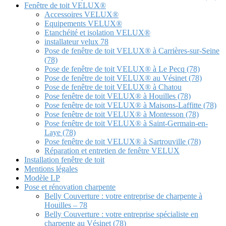
Fenêtre de toit VELUX®
Accessoires VELUX®
Equipements VELUX®
Etanchéité et isolation VELUX®
installateur velux 78
Pose de fenêtre de toit VELUX® à Carrières-sur-Seine
(78)
Pose de fenêtre de toit VELUX® à Le Pecq (78)
Pose de fenêtre de toit VELUX® au Vésinet (78)
Pose de fenêtre de toit VELUX® à Chatou
Pose fenêtre de toit VELUX® à Houilles (78)
Pose fenêtre de toit VELUX® à Maisons-Laffitte (78)
Pose fenêtre de toit VELUX® à Montesson (78)
Pose fenêtre de toit VELUX® à Saint-Germain-en-
Laye (78)
Pose fenêtre de toit VELUX® à Sartrouville (78)
Réparation et entretien de fenêtre VELUX
Installation fenêtre de toit
Mentions légales
Modèle LP
Pose et rénovation charpente
Belly Couverture : votre entreprise de charpente à
Houilles – 78
Belly Couverture : votre entreprise spécialiste en
charpente au Vésinet (78)