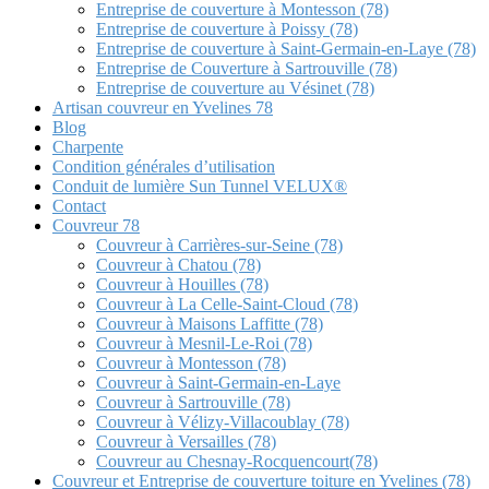
Entreprise de couverture à Montesson (78)
Entreprise de couverture à Poissy (78)
Entreprise de couverture à Saint-Germain-en-Laye (78)
Entreprise de Couverture à Sartrouville (78)
Entreprise de couverture au Vésinet (78)
Artisan couvreur en Yvelines 78
Blog
Charpente
Condition générales d’utilisation
Conduit de lumière Sun Tunnel VELUX®
Contact
Couvreur 78
Couvreur à Carrières-sur-Seine (78)
Couvreur à Chatou (78)
Couvreur à Houilles (78)
Couvreur à La Celle-Saint-Cloud (78)
Couvreur à Maisons Laffitte (78)
Couvreur à Mesnil-Le-Roi (78)
Couvreur à Montesson (78)
Couvreur à Saint-Germain-en-Laye
Couvreur à Sartrouville (78)
Couvreur à Vélizy-Villacoublay (78)
Couvreur à Versailles (78)
Couvreur au Chesnay-Rocquencourt(78)
Couvreur et Entreprise de couverture toiture en Yvelines (78)