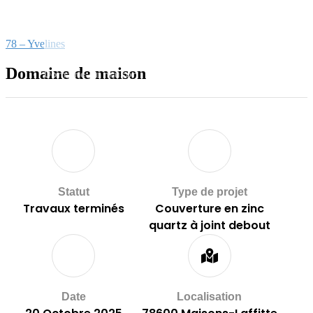
78 – Yvelines
Domaine de maison
Domaine de maison
Statut
Type de projet
Travaux terminés
Couverture en zinc
quartz à joint debout
Date
Localisation