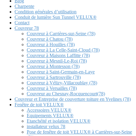
Blog
Charpente
Condition générales d’utilisation
Conduit de lumière Sun Tunnel VELUX®
Contact
Couvreur 78
Couvreur à Carrières-sur-Seine (78)
Couvreur à Chatou (78)
Couvreur à Houilles (78)
Couvreur à La Celle-Saint-Cloud (78)
Couvreur à Maisons Laffitte (78)
Couvreur à Mesnil-Le-Roi (78)
Couvreur à Montesson (78)
Couvreur à Saint-Germain-en-Laye
Couvreur à Sartrouville (78)
Couvreur à Vélizy-Villacoublay (78)
Couvreur à Versailles (78)
Couvreur au Chesnay-Rocquencourt(78)
Couvreur et Entreprise de couverture toiture en Yvelines (78)
Fenêtre de toit VELUX®
Accessoires VELUX®
Equipements VELUX®
Etanchéité et isolation VELUX®
installateur velux 78
Pose de fenêtre de toit VELUX® à Carrières-sur-Seine