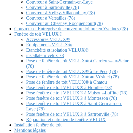
Couvreur à Saint-Germain-en-Laye
Couvreur à Sartrouville (78)
Couvreur à Vélizy-Villacoublay (78)
Couvreur à Versailles (78)
Couvreur au Chesnay-Rocquencourt(78)
Couvreur et Entreprise de couverture toiture en Yvelines (78)
Fenêtre de toit VELUX®
Accessoires VELUX®
Equipements VELUX®
Etanchéité et isolation VELUX®
installateur velux 78
Pose de fenêtre de toit VELUX® à Carrières-sur-Seine
(78)
Pose de fenêtre de toit VELUX® à Le Pecq (78)
Pose de fenêtre de toit VELUX® au Vésinet (78)
Pose de fenêtre de toit VELUX® à Chatou
Pose fenêtre de toit VELUX® à Houilles (78)
Pose fenêtre de toit VELUX® à Maisons-Laffitte (78)
Pose fenêtre de toit VELUX® à Montesson (78)
Pose fenêtre de toit VELUX® à Saint-Germain-en-
Laye (78)
Pose fenêtre de toit VELUX® à Sartrouville (78)
Réparation et entretien de fenêtre VELUX
Installation fenêtre de toit
Mentions légales