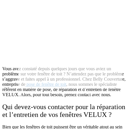
Vous avez constaté depuis quelques jours que vous aviez un
problème sur votre fenêtre de toit ? N’attendez pas que le problème
s’aggrave et faites appel à un professionnel. Chez Belly Couverture,
entreprise de
pose de fenêtre de toit
, nous sommes le spécialiste
référent en matière de pose, de
réparation et d’entretien de fenêtre
Réparation et entretien de fenêtre VELUX
VELUX
. Alors, pour tout besoin, prenez contact avec nous.
Qui devez-vous contacter pour la
réparation
et l’entretien de vos fenêtres VELUX
?
Bien que les fenêtres de toit puissent être un véritable atout au sein