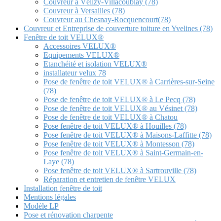
Couvreur à Vélizy-Villacoublay (78)
Couvreur à Versailles (78)
Couvreur au Chesnay-Rocquencourt(78)
Couvreur et Entreprise de couverture toiture en Yvelines (78)
Fenêtre de toit VELUX®
Accessoires VELUX®
Equipements VELUX®
Etanchéité et isolation VELUX®
installateur velux 78
Pose de fenêtre de toit VELUX® à Carrières-sur-Seine
(78)
Pose de fenêtre de toit VELUX® à Le Pecq (78)
Pose de fenêtre de toit VELUX® au Vésinet (78)
Pose de fenêtre de toit VELUX® à Chatou
Pose fenêtre de toit VELUX® à Houilles (78)
Pose fenêtre de toit VELUX® à Maisons-Laffitte (78)
Pose fenêtre de toit VELUX® à Montesson (78)
Pose fenêtre de toit VELUX® à Saint-Germain-en-
Laye (78)
Pose fenêtre de toit VELUX® à Sartrouville (78)
Réparation et entretien de fenêtre VELUX
Installation fenêtre de toit
Mentions légales
Modèle LP
Pose et rénovation charpente