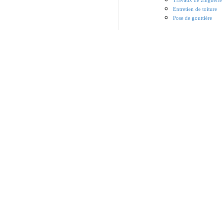
Travaux de zinguerie
Entretien de toiture
Pose de gouttière
Pose de fe
Carrières-s