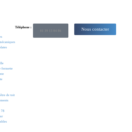
Téléphone :
Nous contacter
01 39 13 04 86
es
 mécaniques
plates
lle
e fermette
nte
te
tre de toit
ements
s 78
eur
mbles