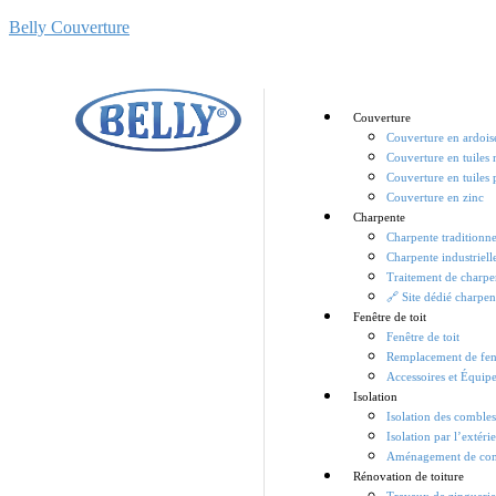
Belly Couverture
Couverture
Couverture en ardois
Couverture en tuiles
Couverture en tuiles 
Couverture en zinc
Charpente
Charpente traditionne
Charpente industriell
Traitement de charpe
🔗 Site dédié charpen
Fenêtre de toit
Fenêtre de toit
Remplacement de fenê
Accessoires et Équip
Isolation
Isolation des comble
Isolation par l’extéri
Aménagement de co
Rénovation de toiture