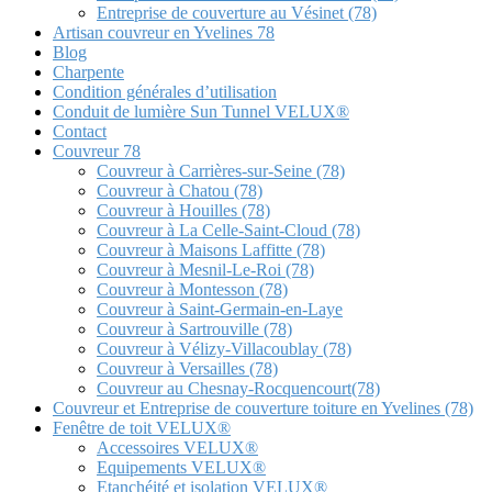
Entreprise de couverture au Vésinet (78)
Artisan couvreur en Yvelines 78
Blog
Charpente
Condition générales d’utilisation
Conduit de lumière Sun Tunnel VELUX®
Contact
Couvreur 78
Couvreur à Carrières-sur-Seine (78)
Couvreur à Chatou (78)
Couvreur à Houilles (78)
Couvreur à La Celle-Saint-Cloud (78)
Couvreur à Maisons Laffitte (78)
Couvreur à Mesnil-Le-Roi (78)
Couvreur à Montesson (78)
Couvreur à Saint-Germain-en-Laye
Couvreur à Sartrouville (78)
Couvreur à Vélizy-Villacoublay (78)
Couvreur à Versailles (78)
Couvreur au Chesnay-Rocquencourt(78)
Couvreur et Entreprise de couverture toiture en Yvelines (78)
Fenêtre de toit VELUX®
Accessoires VELUX®
Equipements VELUX®
Etanchéité et isolation VELUX®