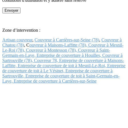
conditions d'utilisation et y adhère sans réserve
Zone d’intervention :
Artisan couvreur
,
Couvreur à Carrières-sur-Seine (78)
,
Couvreur à
Chatou (78)
, C
ouvreur à Maisons-Laffitte (78),
Couvreur à Mesnil-
Le-Roi (78),
Couvreur à Montesson (78),
Couvreur à Saint-
Germain-en-Laye,
Entreprise de couverture à Houilles,
Couvreur à
Sartrouville (78),
Couvreur 78,
Entreprise de couverture à Maisons-
Laffitte,
Entreprise de couverture de toit à Mesnil-Le-Roi,
Entreprise
de couverture de toit à Le Vésinet,
Entreprise de couverture à
Sartrouville,
Entreprise de couverture de toit à Saint-Germain-en-
Laye,
Entreprise de couverture à Carrières-sur-Seine