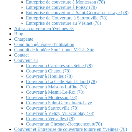
Entreprise de couverture à Montesson (78)
Entreprise de couverture à Poissy (78)
Entreprise de couverture à Saint-Germain-en-Laye (78)
Entreprise de Couverture à Sartrouville (78)
Entreprise de couverture au Vésinet (78)
Artisan couvreur en Yvelines 78
Blog
Charpente
Condition générales d’utilisation
Conduit de lumière Sun Tunnel VELUX®
Contact
Couvreur 78
Couvreur à Carrières-sur-Seine (78)
Couvreur à Chatou (78)
Couvreur à Houilles (78)
Couvreur à La Celle-Saint-Cloud (78)
Couvreur à Maisons Laffitte (78)
Couvreur à Mesnil-Le-Roi (78)
Couvreur à Montesson (78)
Couvreur à Saint-Germain-en-Laye
Couvreur à Sartrouville (78)
Couvreur à Vélizy-Villacoublay (78)
Couvreur à Versailles (78)
Couvreur au Chesnay-Rocquencourt(78)
Couvreur et Entreprise de couverture toiture en Yvelines (78)