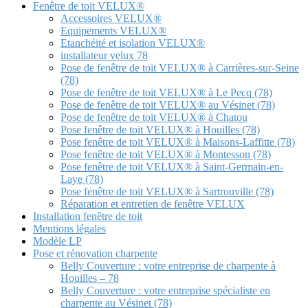
Fenêtre de toit VELUX®
Accessoires VELUX®
Equipements VELUX®
Etanchéité et isolation VELUX®
installateur velux 78
Pose de fenêtre de toit VELUX® à Carrières-sur-Seine
(78)
Pose de fenêtre de toit VELUX® à Le Pecq (78)
Pose de fenêtre de toit VELUX® au Vésinet (78)
Pose de fenêtre de toit VELUX® à Chatou
Pose fenêtre de toit VELUX® à Houilles (78)
Pose fenêtre de toit VELUX® à Maisons-Laffitte (78)
Pose fenêtre de toit VELUX® à Montesson (78)
Pose fenêtre de toit VELUX® à Saint-Germain-en-
Laye (78)
Pose fenêtre de toit VELUX® à Sartrouville (78)
Réparation et entretien de fenêtre VELUX
Installation fenêtre de toit
Mentions légales
Modèle LP
Pose et rénovation charpente
Belly Couverture : votre entreprise de charpente à
Houilles – 78
Belly Couverture : votre entreprise spécialiste en
charpente au Vésinet (78)