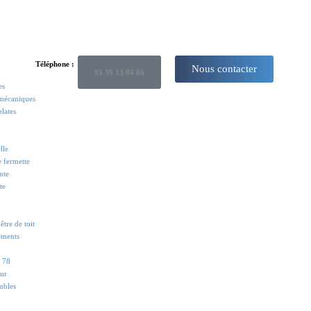
Téléphone :
Nous contacter
01 39 13 04 86
es
 mécaniques
plates
lle
e fermette
nte
te
tre de toit
ements
s 78
eur
mbles