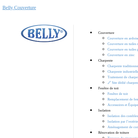
Belly Couverture
Couverture
Couverture en ardois
Couverture en tuiles
Couverture en tuiles 
Couverture en zinc
Charpente
Charpente traditionne
Charpente industriell
Traitement de charpe
🔗 Site dédié charpen
Fenêtre de toit
Fenêtre de toit
Remplacement de fenê
Accessoires et Équip
Isolation
Isolation des comble
Isolation par l’extéri
Aménagement de co
Rénovation de toiture