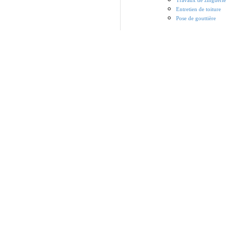
Travaux de zinguerie
Entretien de toiture
Pose de gouttière
Entreprise