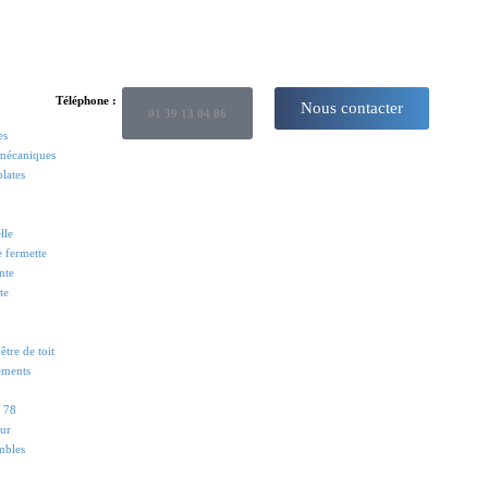
Téléphone :
Nous contacter
01 39 13 04 86
es
 mécaniques
plates
lle
e fermette
nte
te
tre de toit
ements
s 78
eur
mbles