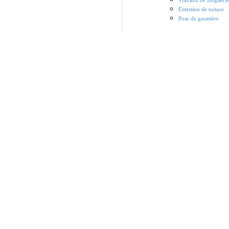
Travaux de zinguerie
Entretien de toiture
Pose de gouttière
Entreprise
Montesson 