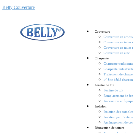
Belly Couverture
Couverture
Couverture en ardois
Couverture en tuiles
Couverture en tuiles 
Couverture en zinc
Charpente
Charpente traditionne
Charpente industriell
Traitement de charpe
🔗 Site dédié charpen
Fenêtre de toit
Fenêtre de toit
Remplacement de fenê
Accessoires et Équip
Isolation
Isolation des comble
Isolation par l’extéri
Aménagement de co
Rénovation de toiture