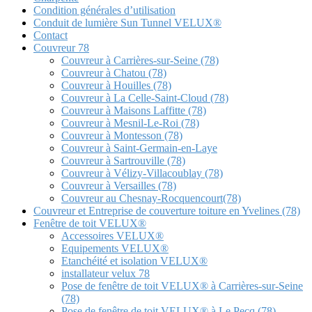
Condition générales d’utilisation
Conduit de lumière Sun Tunnel VELUX®
Contact
Couvreur 78
Couvreur à Carrières-sur-Seine (78)
Couvreur à Chatou (78)
Couvreur à Houilles (78)
Couvreur à La Celle-Saint-Cloud (78)
Couvreur à Maisons Laffitte (78)
Couvreur à Mesnil-Le-Roi (78)
Couvreur à Montesson (78)
Couvreur à Saint-Germain-en-Laye
Couvreur à Sartrouville (78)
Couvreur à Vélizy-Villacoublay (78)
Couvreur à Versailles (78)
Couvreur au Chesnay-Rocquencourt(78)
Couvreur et Entreprise de couverture toiture en Yvelines (78)
Fenêtre de toit VELUX®
Accessoires VELUX®
Equipements VELUX®
Etanchéité et isolation VELUX®
installateur velux 78
Pose de fenêtre de toit VELUX® à Carrières-sur-Seine
(78)
Pose de fenêtre de toit VELUX® à Le Pecq (78)