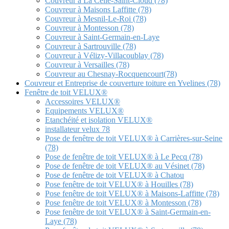
Couvreur à La Celle-Saint-Cloud (78)
Couvreur à Maisons Laffitte (78)
Couvreur à Mesnil-Le-Roi (78)
Couvreur à Montesson (78)
Couvreur à Saint-Germain-en-Laye
Couvreur à Sartrouville (78)
Couvreur à Vélizy-Villacoublay (78)
Couvreur à Versailles (78)
Couvreur au Chesnay-Rocquencourt(78)
Couvreur et Entreprise de couverture toiture en Yvelines (78)
Fenêtre de toit VELUX®
Accessoires VELUX®
Equipements VELUX®
Etanchéité et isolation VELUX®
installateur velux 78
Pose de fenêtre de toit VELUX® à Carrières-sur-Seine
(78)
Pose de fenêtre de toit VELUX® à Le Pecq (78)
Pose de fenêtre de toit VELUX® au Vésinet (78)
Pose de fenêtre de toit VELUX® à Chatou
Pose fenêtre de toit VELUX® à Houilles (78)
Pose fenêtre de toit VELUX® à Maisons-Laffitte (78)
Pose fenêtre de toit VELUX® à Montesson (78)
Pose fenêtre de toit VELUX® à Saint-Germain-en-
Laye (78)