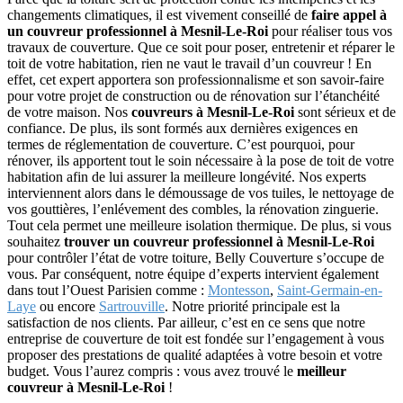
changements climatiques, il est vivement conseillé de
faire appel à
un couvreur professionnel à Mesnil-Le-Roi
pour réaliser tous vos
travaux de couverture. Que ce soit pour poser, entretenir et réparer le
toit de votre habitation, rien ne vaut le travail d’un couvreur ! En
effet, cet expert apportera son professionnalisme et son savoir-faire
pour votre projet de construction ou de rénovation sur l’étanchéité
de votre maison. Nos
couvreurs à Mesnil-Le-Roi
sont sérieux et de
confiance. De plus, ils sont formés aux dernières exigences en
termes de réglementation de couverture. C’est pourquoi, pour
rénover, ils apportent tout le soin nécessaire à la pose de toit de votre
habitation afin de lui assurer la meilleure longévité. Nos experts
interviennent alors dans le démoussage de vos tuiles, le nettoyage de
vos gouttières, l’enlévement des combles, la rénovation zinguerie.
Tout cela permet une meilleure isolation thermique. De plus, si vous
souhaitez
trouver un couvreur professionnel à Mesnil-Le-Roi
pour contrôler l’état de votre toiture, Belly Couverture s’occupe de
vous. Par conséquent, notre équipe d’experts intervient également
dans tout l’Ouest Parisien comme :
Montesson
,
Saint-Germain-en-
Laye
ou encore
Sartrouville
. Notre priorité principale est la
satisfaction de nos clients. Par ailleur, c’est en ce sens que notre
entreprise de couverture de toit est fondée sur l’engagement à vous
proposer des prestations de qualité adaptées à votre besoin et votre
budget. Vous l’aurez compris : vous avez trouvé le
meilleur
couvreur à Mesnil-Le-Roi
!