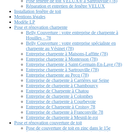
Pose fenêtre de toit VELUX® à Sartrouville (78)
Réparation et entretien de fenêtre VELUX
Installation fenêtre de toit
Mentions légales
Modèle LP
Pose et rénovation charpente
Belly Couverture : votre entreprise de charpente à
Houilles – 78
Belly Couverture : votre entreprise spécialiste en
charpente au Vésinet (78)
Entreprise charpente à Maisons-Laffitte (78)
Entreprise charpente à Montesson (78)
Entreprise charpente à Saint-Germain-En-Laye (78)
Entreprise charpente à Sartrouville (78)
Entreprise charpente au Pecq (78)
Entreprise de charpente à Carrières sur Seine
Entreprise de charpente à Chambourcy
Entreprise de Charpente à Chatou
Entreprise de charpente à Colombes
Entreprise de charpente à Courbevoie
Entreprise de Charpente à Croissy 78
Entreprise de charpente à Franconville 78
Entreprise de charpente à Mesnil-le-roi
Pose et rénovation couverture de toit
Pose de couverture de toit en zinc dans le 15e