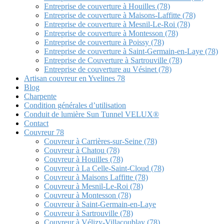
Entreprise de couverture à Houilles (78)
Entreprise de couverture à Maisons-Laffitte (78)
Entreprise de couverture à Mesnil-Le-Roi (78)
Entreprise de couverture à Montesson (78)
Entreprise de couverture à Poissy (78)
Entreprise de couverture à Saint-Germain-en-Laye (78)
Entreprise de Couverture à Sartrouville (78)
Entreprise de couverture au Vésinet (78)
Artisan couvreur en Yvelines 78
Blog
Charpente
Condition générales d’utilisation
Conduit de lumière Sun Tunnel VELUX®
Contact
Couvreur 78
Couvreur à Carrières-sur-Seine (78)
Couvreur à Chatou (78)
Couvreur à Houilles (78)
Couvreur à La Celle-Saint-Cloud (78)
Couvreur à Maisons Laffitte (78)
Couvreur à Mesnil-Le-Roi (78)
Couvreur à Montesson (78)
Couvreur à Saint-Germain-en-Laye
Couvreur à Sartrouville (78)
Couvreur à Vélizy-Villacoublay (78)