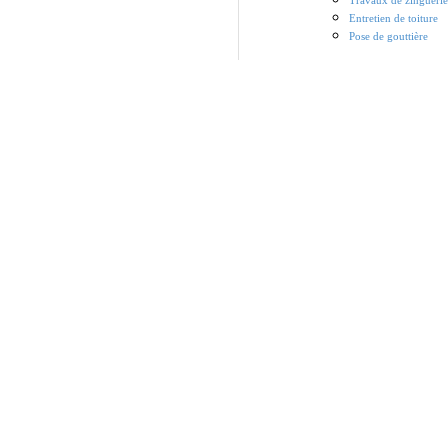
Travaux de zinguerie
Entretien de toiture
Pose de gouttière
Home