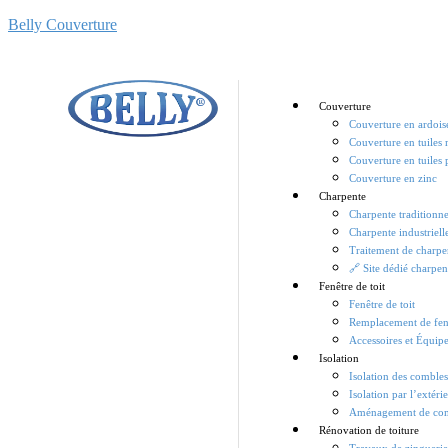
Belly Couverture
Couverture
Couverture en ardois
Couverture en tuiles
Couverture en tuiles 
Couverture en zinc
Charpente
Charpente traditionne
Charpente industriell
Traitement de charpe
🔗 Site dédié charpen
Fenêtre de toit
Fenêtre de toit
Remplacement de fenê
Accessoires et Équip
Isolation
Isolation des comble
Isolation par l’extéri
Aménagement de co
Rénovation de toiture