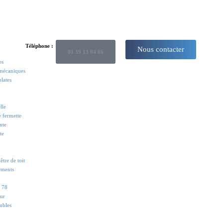
Téléphone :
Nous contacter
01 39 13 04 86
es
 mécaniques
plates
lle
e fermette
nte
te
tre de toit
ements
s 78
eur
mbles