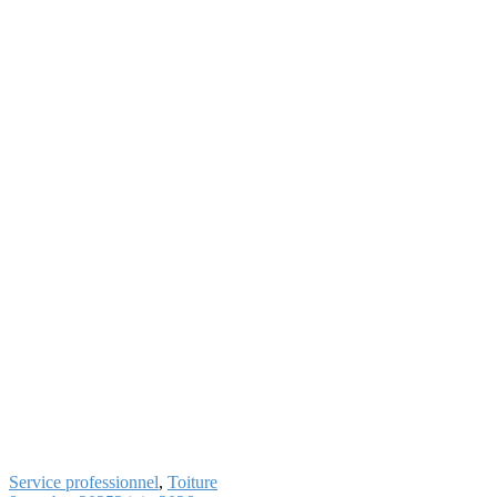
Choisir un bon artisan pour vos travaux de toiture
Service professionnel
,
Toiture